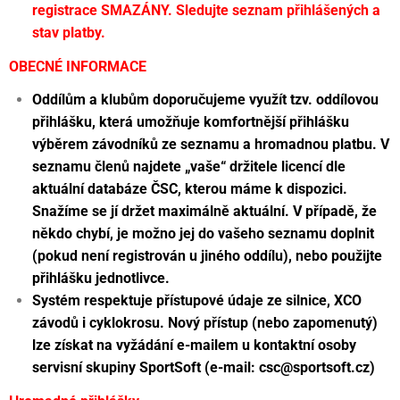
registrace SMAZÁNY. Sledujte seznam přihlášených a
stav platby.
OBECNÉ INFORMACE
Oddílům a klubům doporučujeme využít tzv. oddílovou
přihlášku, která umožňuje komfortnější přihlášku
výběrem závodníků ze seznamu a hromadnou platbu. V
seznamu členů najdete „vaše“ držitele licencí dle
aktuální databáze ČSC, kterou máme k dispozici.
Snažíme se jí držet maximálně aktuální. V případě, že
někdo chybí, je možno jej do vašeho seznamu doplnit
(pokud není registrován u jiného oddílu), nebo použijte
přihlášku jednotlivce.
Systém respektuje přístupové údaje ze silnice, XCO
závodů i cyklokrosu. Nový přístup (nebo zapomenutý)
lze získat na vyžádání e-mailem u kontaktní osoby
servisní skupiny SportSoft (e-mail: csc@sportsoft.cz)