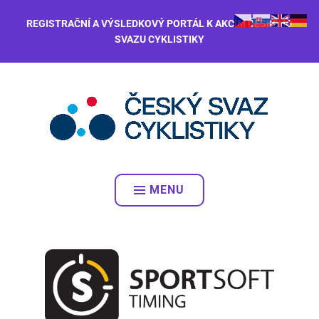
REGISTRAČNÍ A VÝSLEDKOVÝ PORTÁL K AKCÍM ČESKÉHO
SVAZU CYKLISTIKY
MENU