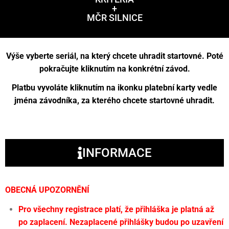
+
MČR SILNICE
Výše vyberte seriál, na který chcete uhradit startovné. Poté
pokračujte kliknutím na konkrétní závod.
Platbu vyvoláte kliknutím na ikonku platební karty vedle
jména závodníka, za kterého chcete startovné uhradit.
INFORMACE
OBECNÁ UPOZORNĚNÍ
Pro všechny registrace platí, že přihláška je platná až
po zaplacení. Nezaplacené přihlášky budou po uzavření