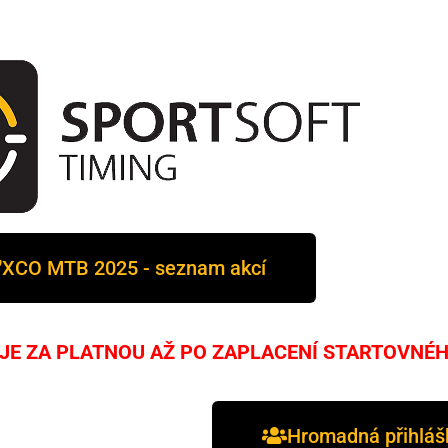
XCO MTB 2025 - seznam akcí
JE ZA PLATNOU AŽ PO ZAPLACENÍ STARTOVNÉ
Hromadná přihlášk